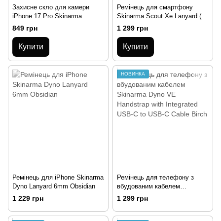
Захисне скло для камери
Ремінець для смартфону
iPhone 17 Pro Skinarma
Skinarma Scout Xe Lanyard (25
Magma Full Matte Camera Lens
mm Width) Lilac
849 грн
1 299 грн
Protector Orange
Купити
Купити
НОВИНКА
Ремінець для iPhone Skinarma
Ремінець для телефону з
Dyno Lanyard 6mm Obsidian
вбудованим кабелем
Skinarma Dyno VE Handstrap
1 229 грн
1 299 грн
with Integrated USB-C to USB-
C Cable Birch