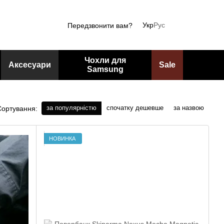
Укр
Рус
Передзвонити вам?
Чохли для
Аксесуари
Sale
Samsung
за популярністю
спочатку дешевше
за назвою
Сортування:
НОВИНКА