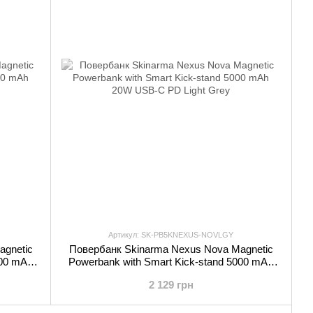
Артикул: SK-PB5KNEXUS-NOVLGY
agnetic
Повербанк Skinarma Nexus Nova Magnetic
000 mAh
Powerbank with Smart Kick-stand 5000 mAh
20W USB-C PD Light Grey
2 129 грн