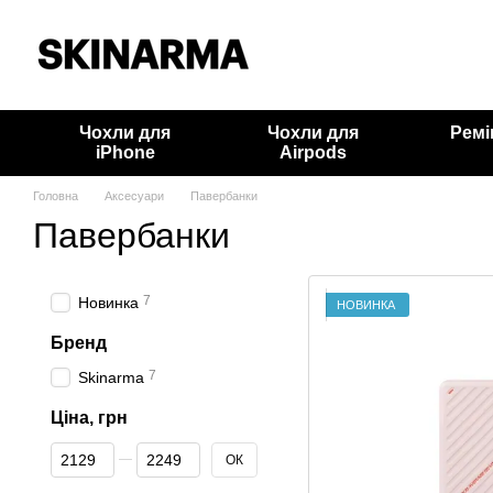
Перейти до основного контенту
Чохли для
Чохли для
Ремі
iPhone
Airpods
Головна
Аксесуари
Павербанки
Павербанки
7
Новинка
НОВИНКА
Бренд
7
Skinarma
Ціна, грн
Від Ціна, грн
До Ціна, грн
ОК