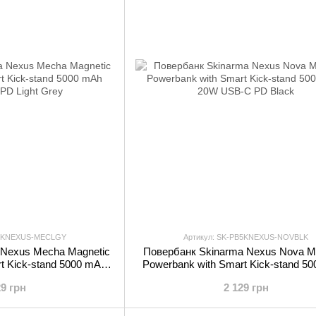
B5KNEXUS-MECLGY
Артикул: SK-PB5KNEXUS-NOVBLK
 Nexus Mecha Magnetic
Повербанк Skinarma Nexus Nova M
t Kick-stand 5000 mAh
Powerbank with Smart Kick-stand 5
PD Light Grey
20W USB-C PD Black
29 грн
2 129 грн