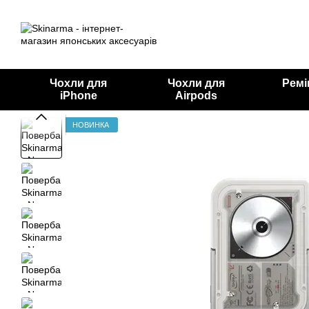
Перейти до основного контенту
Чохли для
Чохли для
Ремі
iPhone
Airpods
НОВИНКА