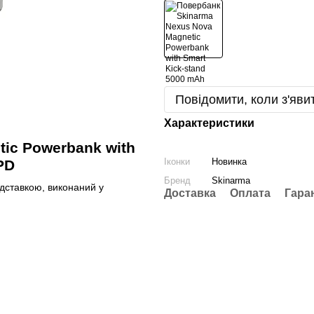
Повідомити, коли з'яви
Характеристики
ic Powerbank with
Іконки
Новинка
PD
Бренд
Skinarma
дставкою, виконаний у
Доставка
Оплата
Гара