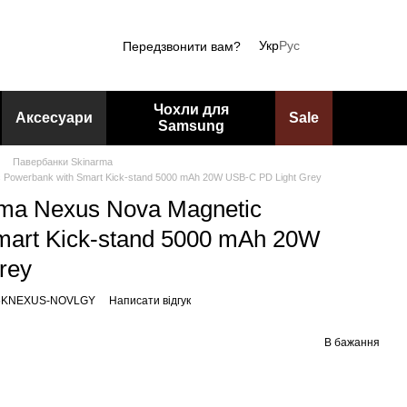
Укр
Рус
Передзвонити вам?
Чохли для
Аксесуари
Sale
Samsung
Павербанки Skinarma
 Powerbank with Smart Kick-stand 5000 mAh 20W USB-C PD Light Grey
ma Nexus Nova Magnetic
mart Kick-stand 5000 mAh 20W
rey
B5KNEXUS-NOVLGY
Написати відгук
В бажання