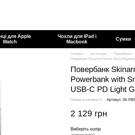
нці для Apple
Чохли для iPad і
Сумки
Watch
Macbook
Головна
Аксесуари
Павербанки
Повербанк Skinarma Nexus Nova Magnetic
Повербанк Skinar
Powerbank with S
USB-C PD Light G
Немає в наявності
Артикул: SK-P
2 129 грн
Виберіть колір