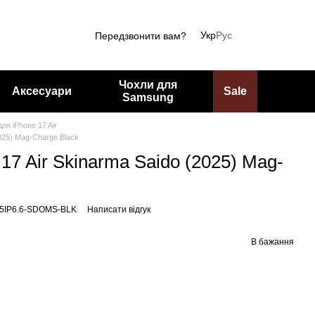
Укр
Рус
Передзвонити вам?
Чохли для
Аксесуари
Sale
Samsung
ля iPhone 17 Air
2025) Mag-Charge Black
17 Air Skinarma Saido (2025) Mag-
25IP6.6-SDOMS-BLK
Написати відгук
В бажання