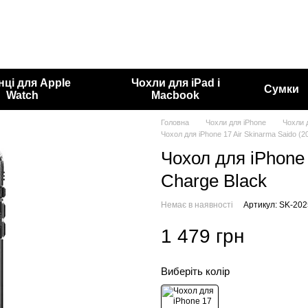
нці для Apple
Чохли для iPad і
Сумки
Watch
Macbook
Головна
Чохли для iPhone
Чохли д
Чохол для iPhone 17 Air Skinarma Saido (
Чохол для iPhone 
Charge Black
Немає в наявності
Артикул: SK-20
1 479 грн
Виберіть колір