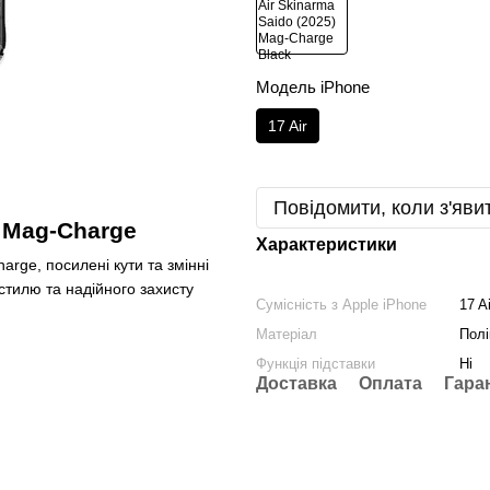
Модель iPhone
17 Air
Повідомити, коли з'яви
o Mag-Charge
Характеристики
rge, посилені кути та змінні
стилю та надійного захисту
Сумісність з Apple iPhone
17 Ai
Матеріал
Полі
Функція підставки
Ні
Доставка
Оплата
Гара