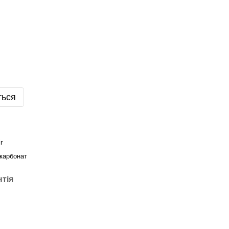
ться
r
карбонат
нтія