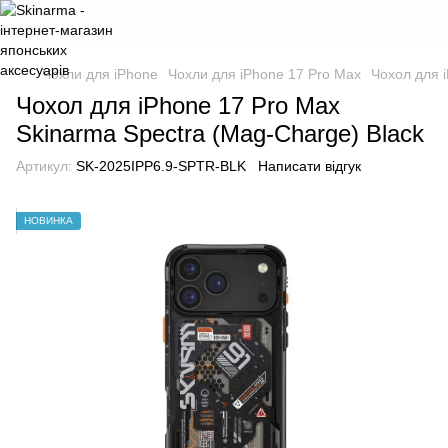
Чохли для iPhone
Чохли для iPhone 17 Pro Max
Чохол для 
Чохол для iPhone 17 Pro Max
Skinarma Spectra (Mag-Charge) Black
Артикул:
SK-2025IPP6.9-SPTR-BLK
Написати відгук
НОВИНКА