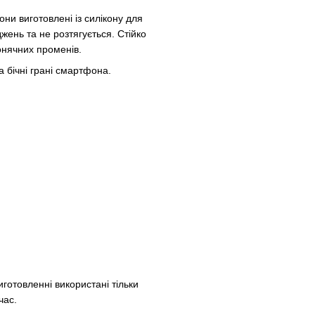
они виготовлені із силікону для
жень та не розтягується. Стійко
онячних променів.
а бічні грані смартфона.
иготовленні використані тільки
час.