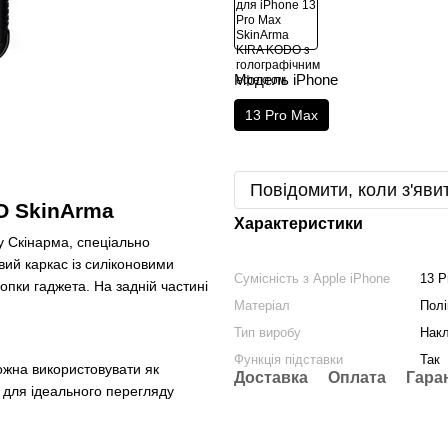
Модель iPhone
13 Pro Max
Повідомити, коли з'яви
O SkinArma
Характеристики
у Скінарма, спеціально
ий каркас із силіконовими
Сумісність з Apple iPhone
13 P
опки гаджета. На задній частині
Матеріал
Полі
Тип виробу
Нак
Функція підставки
Так
ожна використовувати як
Доставка
Оплата
Гара
 для ідеального перегляду