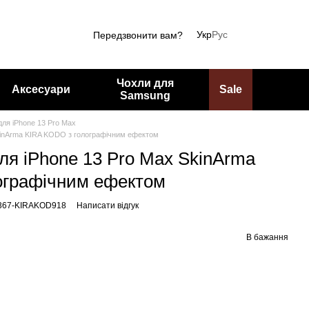
Укр
Рус
Передзвонити вам?
Чохли для
Аксесуари
Sale
Samsung
для iPhone 13 Pro Max
kinArma KIRA KODO з голографічним ефектом
ля iPhone 13 Pro Max SkinArma
ографічним ефектом
1367-KIRAKOD918
Написати відгук
В бажання