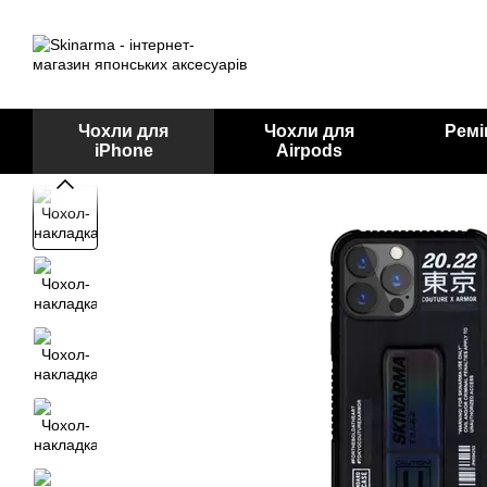
Перейти до основного контенту
Чохли для
Чохли для
Ремі
iPhone
Airpods