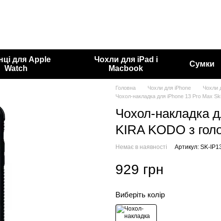
нці для Apple
Чохли для iPad і
Сумки
Watch
Macbook
Головна
Чохли для iPhone
Чохли 
Чохол-накладка для iPhone 13 Pro Max S
Чохол-накладка д
KIRA KODO з гол
Немає в наявності
Артикул: SK-IP
929 грн
Виберіть колір