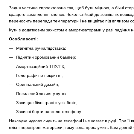
Задня частина спроектована так, щоб бути міцною, а бічні стор
кращого захоплення кнопок. Чохол стійкий до зовнішніх пошкод
переносить перепади температури і не вицвітає під впливом с
Кути з додатковим захистом є амортизаторами у разі падіння н
Особливості:
Магнітна ручка/підставка;
Піднятий хромований бампер;
Амортизаційний ТПУ/ПК;
Голографічне покриття;
Оригінальний дизайн;
Посилений захист у кутах;
Захищає бічні грані з усіх боків;
Захисні борти навколо телефону.
Накладка чудово сидить на телефоні і не ковзає в руці. При її в
якісні перевірені матеріали, тому вона прослужить Вам довгий 