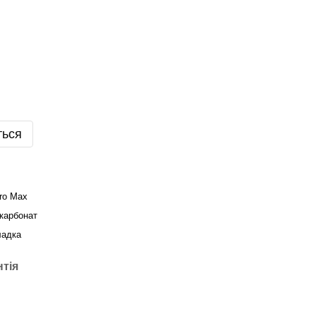
ться
ro Max
карбонат
ладка
нтія