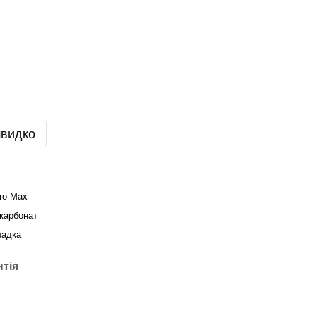
швидко
ro Max
карбонат
ладка
нтія