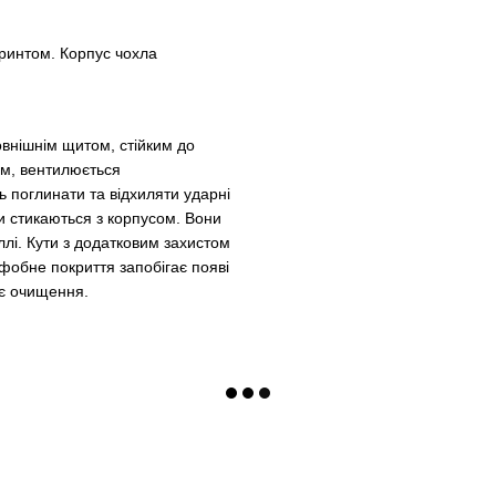
принтом. Корпус чохла
овнішнім щитом, стійким до
м, вентилюється
ь поглинати та відхиляти ударні
и стикаються з корпусом. Вони
лі. Кути з додатковим захистом
офобне покриття запобігає появі
ує очищення.