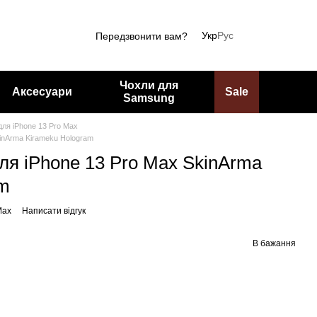
Укр
Рус
Передзвонити вам?
Чохли для
Аксесуари
Sale
Samsung
для iPhone 13 Pro Max
kinArma Kirameku Hologram
ля iPhone 13 Pro Max SkinArma
am
Max
Написати відгук
В бажання