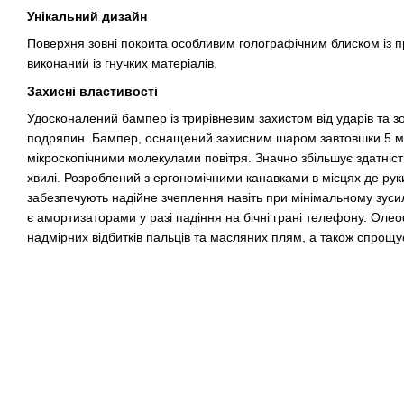
Унікальний дизайн
Поверхня зовні покрита особливим голографічним блиском із 
виконаний із гнучких матеріалів.
Захисні властивості
Удосконалений бампер із трирівневим захистом від ударів та з
подряпин. Бампер, оснащений захисним шаром завтовшки 5 м
мікроскопічними молекулами повітря. Значно збільшує здатніст
хвилі. Розроблений з ергономічними канавками в місцях де рук
забезпечують надійне зчеплення навіть при мінімальному зусил
є амортизаторами у разі падіння на бічні грані телефону. Оле
надмірних відбитків пальців та масляних плям, а також спрощ