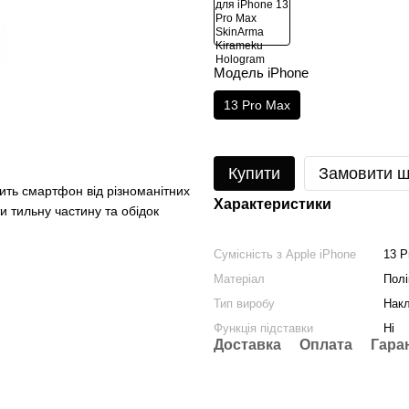
Модель iPhone
13 Pro Max
Купити
Замовити 
ить смартфон від різноманітних
Характеристики
 тильну частину та обідок
Сумісність з Apple iPhone
13 P
Матеріал
Полі
Тип виробу
Нак
Функція підставки
Ні
Доставка
Оплата
Гара