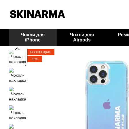
Перейти до основного контенту
Чохли для
Чохли для
Ремі
iPhone
Airpods
РОЗПРОДАЖ
−18%