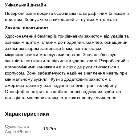
Унікальний дизайн
Поверхня зовні покрита особливим голографічним блиском із
принтом. Корпус чохла виконаний із гнучких матеріалів.
Захисні властивості
Удосконалений бампер із трирівневим захистом від ударів та
зовнішнім щитом, стійким до подряпин. Бампер, оснащений
захисним шаром завтовшки 5 мм, вентилюється
мікроскопічними молекулами повітря. Значно збільшує
здатність поглинати та відхиляти ударні хвилі. Розроблений з
ергономічними канавками в місцях де руки стикаються з
корпусом. Вони забезпечують надійне зчеплення навіть при
мінімальному зусиллі. Кути з додатковим захистом є
амортизаторами у разі падіння на бічні грані телефону.
Олеофобне покриття запобігає появі надмірних відбитків
пальців та масляних плям, а також спрощує очищення.
Характеристики
Сумісність з
13 Pro
Apple iPhone