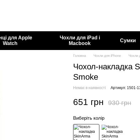
нці для Apple
Чохли для iPad і
Сумки
Watch
Macbook
Головна
Чохли для iPhone
Чохли 
Чохол-накладка S
Smoke
Немає в наявності
Артикул: 1501-1
651 грн
930 грн
Виберіть колір