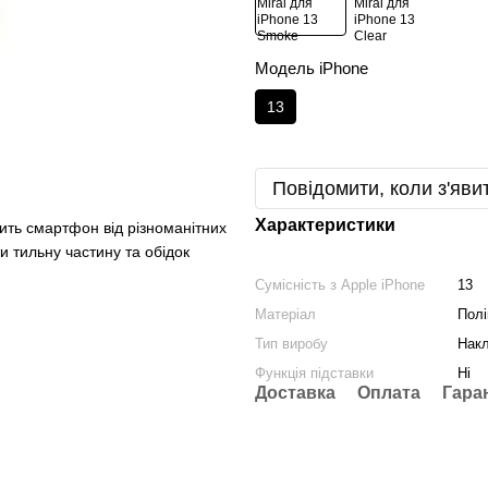
Модель iPhone
13
Повідомити, коли з'яви
Характеристики
ить смартфон від різноманітних
 тильну частину та обідок
Сумісність з Apple iPhone
13
Матеріал
Полі
Тип виробу
Нак
Функція підставки
Ні
Доставка
Оплата
Гара