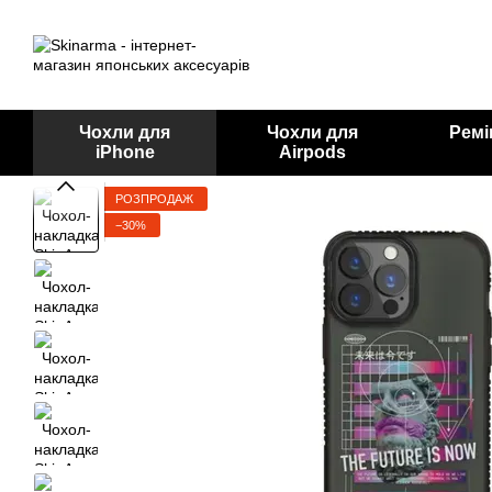
Перейти до основного контенту
Чохли для
Чохли для
Ремі
iPhone
Airpods
РОЗПРОДАЖ
−30%