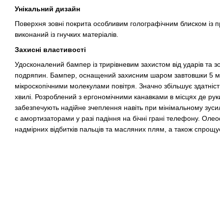
Унікальний дизайн
Поверхня зовні покрита особливим голографічним блиском із 
виконаний із гнучких матеріалів.
Захисні властивості
Удосконалений бампер із трирівневим захистом від ударів та з
подряпин. Бампер, оснащений захисним шаром завтовшки 5 м
мікроскопічними молекулами повітря. Значно збільшує здатніст
хвилі. Розроблений з ергономічними канавками в місцях де рук
забезпечують надійне зчеплення навіть при мінімальному зусил
є амортизаторами у разі падіння на бічні грані телефону. Оле
надмірних відбитків пальців та масляних плям, а також спрощ