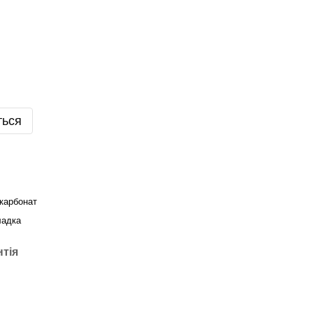
ться
карбонат
ладка
нтія