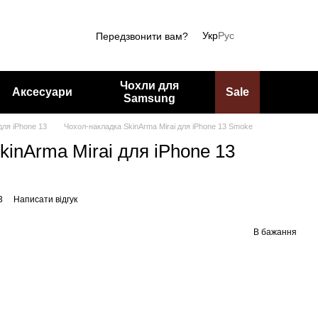
Укр
Рус
Передзвонити вам?
Чохли для
Аксесуари
Sale
Samsung
для iPhone 13
Чохол-накладка SkinArma Mirai для iPhone 13 Smoke
kinArma Mirai для iPhone 13
3
Написати відгук
В бажання