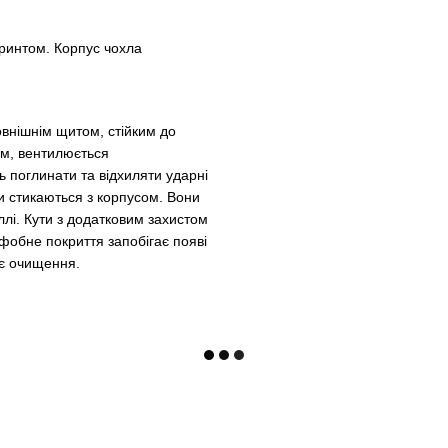
принтом. Корпус чохла
овнішнім щитом, стійким до
м, вентилюється
ь поглинати та відхиляти ударні
и стикаються з корпусом. Вони
лі. Кути з додатковим захистом
офобне покриття запобігає появі
ує очищення.