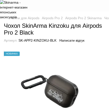
Чохли для Airpods
Airpods Pro 2
Airpods Pro 2 Skinarma
Чо
Чохол SkinArma Kinzoku для Airpods
Pro 2 Black
Артикул:
SK-APP2-KINZOKU-BLK
Написати відгук
НОВИНКА