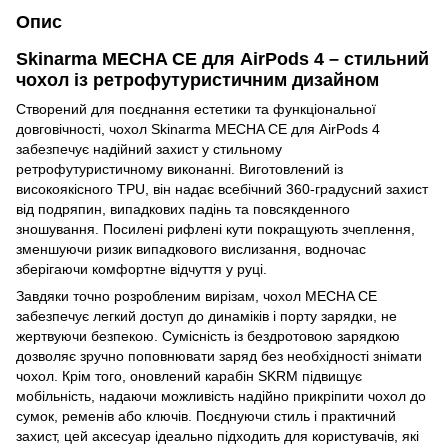
Опис
Skinarma MECHA CE для AirPods 4 – стильний
чохол із ретрофутуристичним дизайном
Створений для поєднання естетики та функціональної
довговічності, чохол Skinarma MECHA CE для AirPods 4
забезпечує надійний захист у стильному
ретрофутуристичному виконанні. Виготовлений із
високоякісного TPU, він надає всебічний 360-градусний захист
від подряпин, випадкових падінь та повсякденного
зношування. Посилені рифлені кути покращують зчеплення,
зменшуючи ризик випадкового вислизання, водночас
зберігаючи комфортне відчуття у руці.
Завдяки точно розробленим вирізам, чохол MECHA CE
забезпечує легкий доступ до динаміків і порту зарядки, не
жертвуючи безпекою. Сумісність із бездротовою зарядкою
дозволяє зручно поповнювати заряд без необхідності знімати
чохол. Крім того, оновлений карабін SKRM підвищує
мобільність, надаючи можливість надійно прикріпити чохол до
сумок, ременів або ключів. Поєднуючи стиль і практичний
захист, цей аксесуар ідеально підходить для користувачів, які