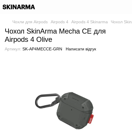
Чохли для Airpods
Airpods 4
Airpods 4 Skinarma
Чохол Skin
Чохол SkinArma Mecha CE для
Airpods 4 Olive
Артикул:
SK-AP4MECCE-GRN
Написати відгук