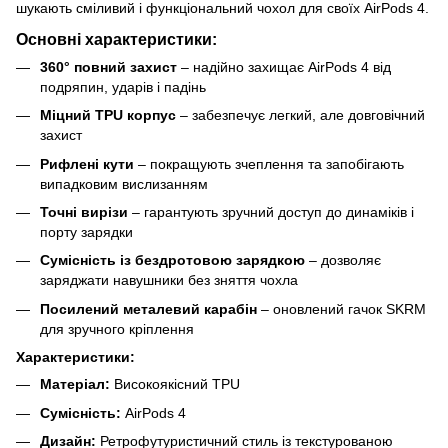
шукають сміливий і функціональний чохол для своїх AirPods 4.
Основні характеристики:
360° повний захист
– надійно захищає AirPods 4 від
подряпин, ударів і падінь
Міцний TPU корпус
– забезпечує легкий, але довговічний
захист
Рифлені кути
– покращують зчеплення та запобігають
випадковим вислизанням
Точні вирізи
– гарантують зручний доступ до динаміків і
порту зарядки
Сумісність із бездротовою зарядкою
– дозволяє
заряджати навушники без зняття чохла
Посилений металевий карабін
– оновлений гачок SKRM
для зручного кріплення
Характеристики:
Матеріал:
Високоякісний TPU
Сумісність:
AirPods 4
Дизайн:
Ретрофутуристичний стиль із текстурованою