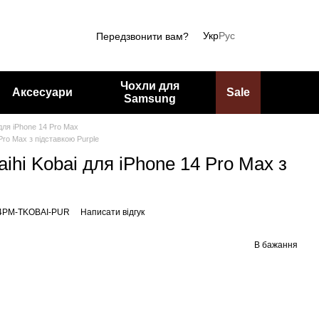
Укр
Рус
Передзвонити вам?
Чохли для
Аксесуари
Sale
Samsung
для iPhone 14 Pro Max
Pro Max з підставкою Purple
ihi Kobai для iPhone 14 Pro Max з
14PM-TKOBAI-PUR
Написати відгук
В бажання