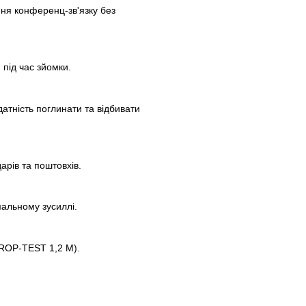
ння конференц-зв'язку без
під час зйомки.
атність поглинати та відбивати
арів та поштовхів.
мальному зусиллі.
(DROP-TEST 1,2 M).