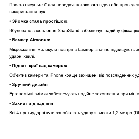
Просто висуньте її для передачі потокового відео або проведе
використання рук.
•
Зйомка стала простішою.
Вбудоване захоплення SnapStand забезпечує надійну фіксацію 
•
Бампер Airconum
Мікроскопічні молекули повітря в бампері значно підвищують зд
ударні хвилі.
•
Підняті краї над камерою
Об'єктив камери та iPhone краще захищені від повсякденних уд
•
Зручний дизайн
Ергономічні виїмки забезпечують надійне захоплення при міні
•
Захист від падіння
Всі 4 протиударні кути запобігають удару з висоти 1,2 метра 