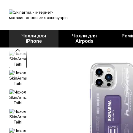
Перейти до основного контенту
Чохли для
Чохли для
Ремі
iPhone
Airpods