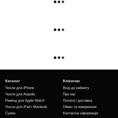
Каталог
Клієнтам
Чохли для iPhone
Вхід до кабінету
Чохли для Airpods
Про нас
Ремінці для Apple Watch
Оплата і доставка
Чохли для iPad і Macbook
Обмін та повернення
Сумки
Контактна інформація