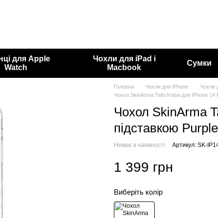
нці для Apple
Чохли для iPad і
Сумки
Watch
Macbook
Головна
Чохли для iPhone
Чохли 
Чохол SkinArma Taihi Kobai для iPhone 14 
Чохол SkinArma Ta
підставкою Purple
Немає в наявності
Артикул: SK-IP
1 399 грн
Виберіть колір