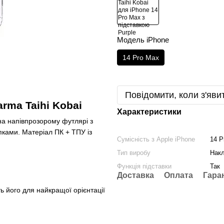
Модель iPhone
14 Pro Max
Повідомити, коли з'яви
rma Taihi Kobai
Характеристики
на напівпрозорому футлярі з
ками. Матеріал ПК + ТПУ із
Сумісність з Apple iPhone
14 P
Тип виробу
Нак
Функція підставки
Так
Доставка
Оплата
Гара
ь його для найкращої орієнтації