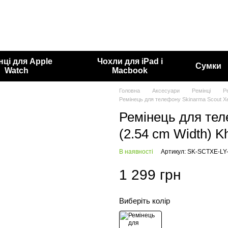
нці для Apple
Чохли для iPad і
Сумки
Watch
Macbook
Головна
Аксесуари
Ремінці
Р
Ремінець для телефону Skinarma Scout Xe
Ремінець для тел
(2.54 cm Width) K
В наявності
Артикул: SK-SCTXE-L
1 299 грн
Виберіть колір