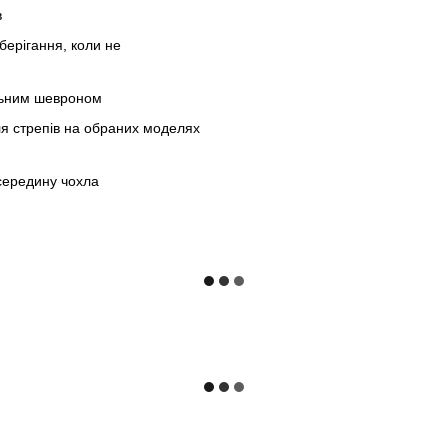
в
берігання, коли не
альним шевроном
ля стрепів на обраних моделях
всередину чохла