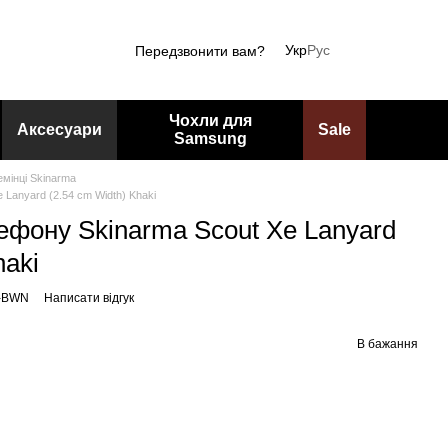
Укр
Рус
Передзвонити вам?
Чохли для
Аксесуари
Sale
Samsung
емінці Skinarma
 Lanyard (2.54 cm Width) Khaki
ефону Skinarma Scout Xe Lanyard
haki
Y-BWN
Написати відгук
В бажання