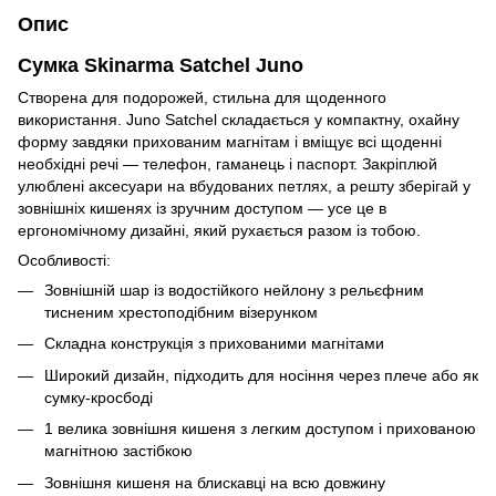
Опис
Сумка Skinarma Satchel Juno
Створена для подорожей, стильна для щоденного
використання. Juno Satchel складається у компактну, охайну
форму завдяки прихованим магнітам і вміщує всі щоденні
необхідні речі — телефон, гаманець і паспорт. Закріплюй
улюблені аксесуари на вбудованих петлях, а решту зберігай у
зовнішніх кишенях із зручним доступом — усе це в
ергономічному дизайні, який рухається разом із тобою.
Особливості:
Зовнішній шар із водостійкого нейлону з рельєфним
тисненим хрестоподібним візерунком
Складна конструкція з прихованими магнітами
Широкий дизайн, підходить для носіння через плече або як
сумку-кросбоді
1 велика зовнішня кишеня з легким доступом і прихованою
магнітною застібкою
Зовнішня кишеня на блискавці на всю довжину