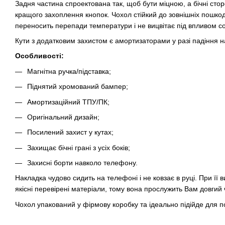
Задня частина спроектована так, щоб бути міцною, а бічні стор
кращого захоплення кнопок. Чохол стійкий до зовнішніх пошкод
переносить перепади температури і не вицвітає під впливом с
Кути з додатковим захистом є амортизаторами у разі падіння н
Особливості:
Магнітна ручка/підставка;
Піднятий хромований бампер;
Амортизаційний ТПУ/ПК;
Оригінальний дизайн;
Посилений захист у кутах;
Захищає бічні грані з усіх боків;
Захисні борти навколо телефону.
Накладка чудово сидить на телефоні і не ковзає в руці. При її в
якісні перевірені матеріали, тому вона прослужить Вам довгий 
Чохол упакований у фірмову коробку та ідеально підійде для п