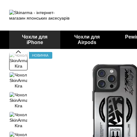
Перейти до основного контенту
Чохли для
Чохли для
Ремі
iPhone
Airpods
НОВИНКА