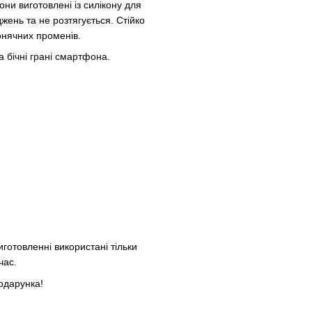
они виготовлені із силікону для
жень та не розтягується. Стійко
онячних променів.
а бічні грані смартфона.
иготовленні використані тільки
час.
одарунка!