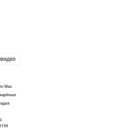
швидко
ro Max
карбонат
ладка
й
нтія