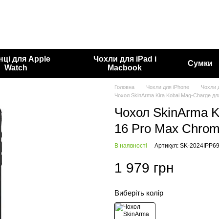
нці для Apple
Чохли для iPad і
Сумки
Watch
Macbook
Головна
Чохли для iPhone
Чохли 
Чохол SkinArma Kira Kobai Mag-Charge дл
Чохол SkinArma K
16 Pro Max Chro
В наявності
Артикул: SK-2024IPP6
1 979 грн
Виберіть колір