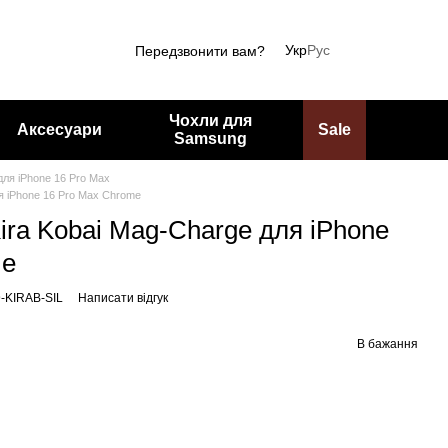
Укр
Рус
Передзвонити вам?
Чохли для
Аксесуари
Sale
Samsung
для iPhone 16 Pro Max
я iPhone 16 Pro Max Chrome
ira Kobai Mag-Charge для iPhone
me
9-KIRAB-SIL
Написати відгук
В бажання