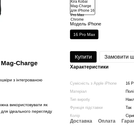
Модель iPhone
16 Pro Max
Купити
Замовити 
i Mag-Charge
Характеристики
ошкіри з інтегрованою
Сумісність з Apple iPhone
16 P
Матеріал
Полі
Тип виробу
Нак
ожна використовувати як
Функція підставки
Так
 для ідеального перегляду
Колір
Сіри
Доставка
Оплата
Гара