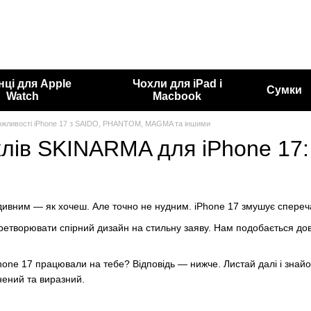
нці для Apple
Чохли для iPad і
Сумки
Watch
Macbook
ожливості iPhone 17 з SAIDO, PHANTOM, MAGMA та іншими
хлів SKINARMA для iPhone 17:
дивним — як хочеш. Але точно не нудним. iPhone 17 змушує сперечат
творювати спірний дизайн на стильну заяву. Нам подобається дово
one 17 працювали на тебе? Відповідь — нижче. Листай далі і знайо
нений та виразний.