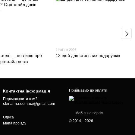
14 січня 2026
стель — це лише про
12 ідей для стильних подарунків
трітстайл довів
е
Приймаємо до оплати
Контактна інформація
Передзвонити вам?
skinarma.com.ua@gmail.com
Мобільна версія
Одеса
© 2014—2026
Мапа проїзду