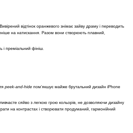
ивірений відтінок оранжевого знімає зайву драму і переводить
ємніше на натискання. Разом вони створюють плавний,
ь і преміальний фініш.
ття
peek-and-hide
пом’якшує майже брутальний дизайн iPhone
ливчасте сяйво з легкою грою кольорів, не дозволяючи дизайну
рати на контрастах і створювати продуманий, гармонійний