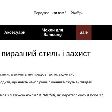
Укр
Рус
Передзвонити вам?
Чохли для
Аксесуари
Sale
Samsung
 виразний стиль і захист
ися, а значить, він працює так, як задумано.
дити, що навіть найспірніші рішення можуть виглядати
мся з п’ятіркою чохлів SKINARMA, які перетворюють iPhone 17