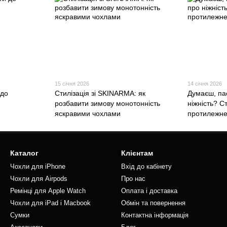
15 січня 2026
14 січня 2026
 до
Стилізація зі SKINARMA: як
Думаєш, па
розбавити зимову монотонність
ніжність? С
яскравими чохлами
протилежн
Каталог
Клієнтам
Чохли для iPhone
Вхід до кабінету
Чохли для Airpods
Про нас
Ремінці для Apple Watch
Оплата і доставка
Чохли для iPad і Macbook
Обмін та повернення
Сумки
Контактна інформація