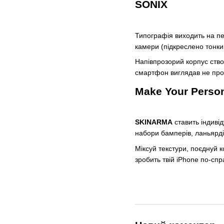
SONIX
Типографія виходить на п
камери (підкреслено тонки
Напівпрозорий корпус ство
смартфон виглядав не прост
Make Your Person
SKINARMA
ставить індивід
набори бамперів, ланьярді
Міксуй текстури, поєднуй 
зробить твій iPhone по-сп