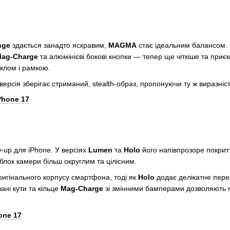
nge
здається занадто яскравим,
MAGMA
стає ідеальним балансом. В
ag-Charge
та алюмінієві бокові кнопки — тепер ще чіткіше та при
клом і рамкою.
ерсія зберігає стриманий, stealth-образ, пропонуючи ту ж виразніст
Phone 17
-up для iPhone. У версіях
Lumen
та
Holo
його напівпрозоре покри
 блок камери більш округлим та цілісним.
ригінального корпусу смартфона, тоді як
Holo
додає делікатне пере
ані кути та кільце
Mag-Charge
зі змінними бамперами дозволяють г
one 17