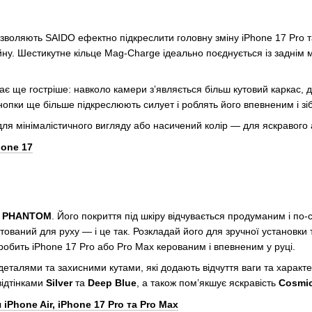
и дозволяють SAIDO ефектно підкреслити головну зміну iPhone 17 Pro
ну. Шестикутне кільце Mag-Charge ідеально поєднується із заднім 
ає ще гостріше: навколо камери з’являється більш кутовий каркас, 
кнопки ще більше підкреслюють силует і роблять його впевненим і зі
ля мінімалістичного вигляду або насичений колір — для яскравого а
hone 17
р
PHANTOM
. Його покриття під шкіру відчувається продуманим і п
ктований для руху — і це так. Розкладай його для зручної установк
бить iPhone 17 Pro або Pro Max керованим і впевненим у руці.
талями та захисними кутами, які додають відчуття ваги та характ
відтінками
Silver
та
Deep Blue
, а також пом’якшує яскравість
Cosmi
Phone Air, iPhone 17 Pro та Pro Max