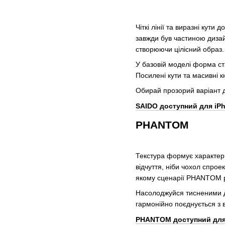
Чіткі лінії та виразні кут
завжди був частиною дизай
створюючи цілісний образ.
У базовій моделі форма ст
Посилені кути та масивні 
Обирай прозорий варіант д
SAIDO доступний для iP
PHANTOM
Текстура формує характе
відчуття, ніби чохол спрое
якому сценарії PHANTOM ро
Насолоджуйся тисненими де
гармонійно поєднується з 
PHANTOM доступний для i