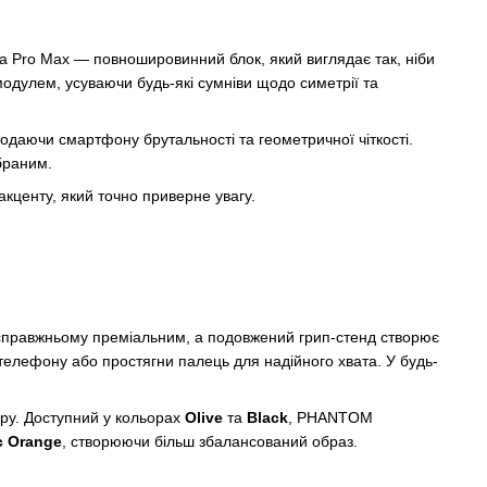
 та Pro Max — повношировинний блок, який виглядає так, ніби
модулем, усуваючи будь-які сумніви щодо симетрії та
додаючи смартфону брутальності та геометричної чіткості.
браним.
кценту, який точно приверне увагу.
о-справжньому преміальним, а подовжений грип-стенд створює
и телефону або простягни палець для надійного хвата. У будь-
еру. Доступний у кольорах
Olive
та
Black
, PHANTOM
c Orange
, створюючи більш збалансований образ.