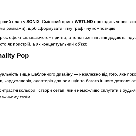
ерший план у
SONIX
. Сміливий принт
WSTLND
проходить через всю
ми рамками), щоб сформувати чітку графічну композицію.
рює ефект «плаваючого» принта, а тонкі технічні лінії додають інду
о як пристрій, а як концептуальний об’єкт.
ality Pop
уальність вище шаблонного дизайну — незалежно від того, яке покол
в, кардхолдерів, адаптерів для ремінців та багато іншого дозволяют
контрастні кольори і створи сетап, який неможливо сплутати з будь-
равжньому твоїм.