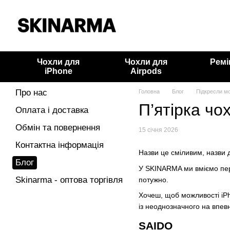
Перейти до основного контенту
Чохли для
Чохли для
Ремі
iPhone
Airpods
Про нас
Головна
Блог
Підкресли м
П’ятірка чо
Оплата і доставка
Обмін та повернення
15 січня 2026
Контактна інформація
Назви це сміливим, назви 
Блог
У SKINARMA ми вміємо пере
Skinarma - оптова торгівля
потужно.
Хочеш, щоб можливості iPh
із неоднозначного на впев
SAIDO