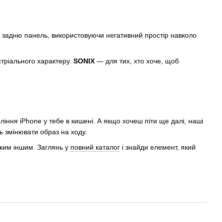
 задню панель, використовуючи негативний простір навколо
стріального характеру.
SONIX
— для тих, хто хоче, щоб
іння iPhone у тебе в кишені. А якщо хочеш піти ще далі, наші
ь змінювати образ на ходу.
яким іншим. Заглянь у
повний каталог
і знайди елемент, який