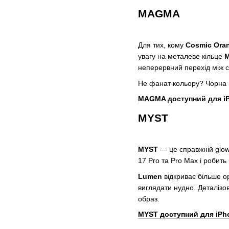
MAGMA
Для тих, кому
Cosmic Ora
увагу на металеве кільце
M
неперервний перехід між с
Не фанат кольору? Чорна в
MAGMA доступний для i
MYST
MYST
— це справжній glow
17 Pro та Pro Max і робить
Lumen
відкриває більше о
виглядати нудно. Деталізов
образ.
MYST доступний для iPh