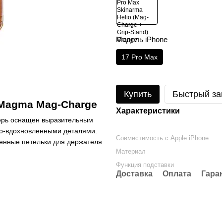
Модель iPhone
17 Pro Max
Купить
Быстрый за
 Magma Mag-Charge
Характеристики
ерь оснащен выразительным
о-вдохновленными деталями.
Совместимость с Apple iPhone
енные петельки для держателя
Материал
Функция подставки
Доставка
Оплата
Гара