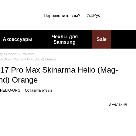
Укр
Рус
Перезвонить вам?
Чехлы для
Аксессуары
Sale
Samsung
для iPhone 17 Pro Max
io (Mag-Charge + Grip-Stand) Orange
17 Pro Max Skinarma Helio (Mag-
nd) Orange
9-HELIO-ORG
Оставить отзыв
В желания