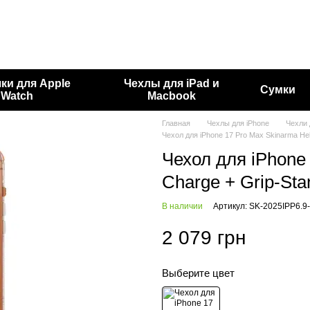
ки для Apple
Чехлы для iPad и
Сумки
Watch
Macbook
Главная
Чехлы для iPhone
Чехли 
Чехол для iPhone 17 Pro Max Skinarma Hel
Чехол для iPhone 
Charge + Grip-Sta
В наличии
Артикул: SK-2025IPP6.
2 079 грн
Выберите цвет