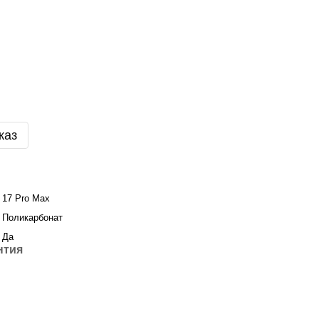
каз
17 Pro Max
Поликарбонат
Да
нтия