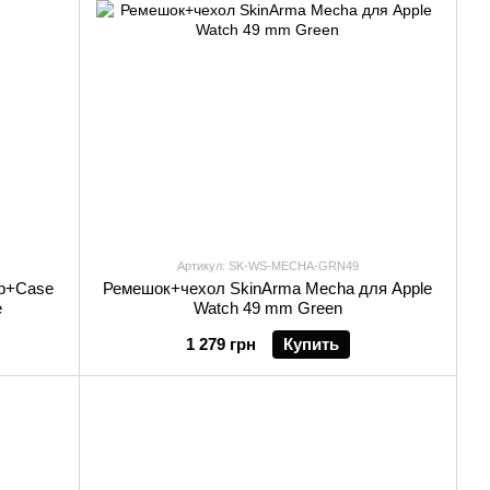
Артикул: SK-WS-MECHA-GRN49
ap+Case
Ремешок+чехол SkinArma Mecha для Apple
e
Watch 49 mm Green
1 279 грн
Купить