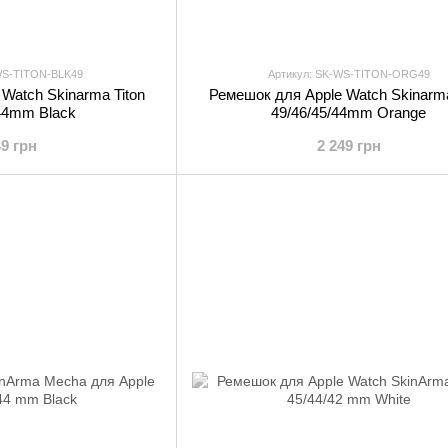
WS-TITON-BLK49
Артикул: SK-WS-TITON-ORG49
Watch Skinarma Titon
Ремешок для Apple Watch Skinarma
/44mm Black
49/46/45/44mm Orange
49 грн
2 249 грн