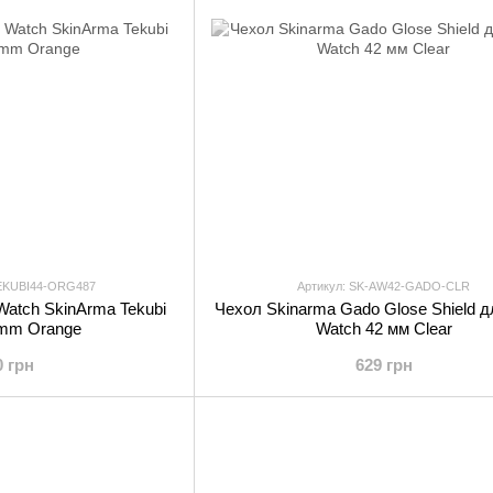
TEKUBI44-ORG487
Артикул: SK-AW42-GADO-CLR
Watch SkinArma Tekubi
Чехол Skinarma Gado Glose Shield д
 mm Orange
Watch 42 мм Clear
0 грн
629 грн