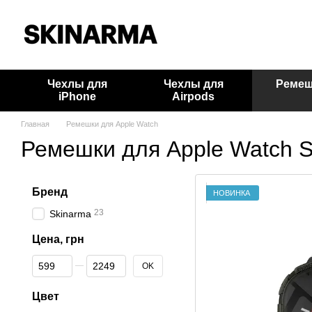
Перейти к основному контенту
Чехлы для
Чехлы для
Ремеш
iPhone
Airpods
Главная
Ремешки для Apple Watch
Ремешки для Apple Watch S
Бренд
НОВИНКА
23
Skinarma
Цена, грн
От Цена, грн
До Цена, грн
OK
Цвет