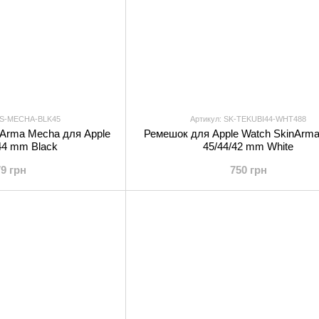
WS-MECHA-BLK45
Артикул: SK-TEKUBI44-WHT488
Arma Mecha для Apple
Ремешок для Apple Watch SkinArma
44 mm Black
45/44/42 mm White
79 грн
750 грн