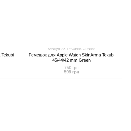
Артикул: SK-TEKUBI44-GRN486
 Tekubi
Ремешок для Apple Watch SkinArma Tekubi
45/44/42 mm Green
750 грн
599 грн