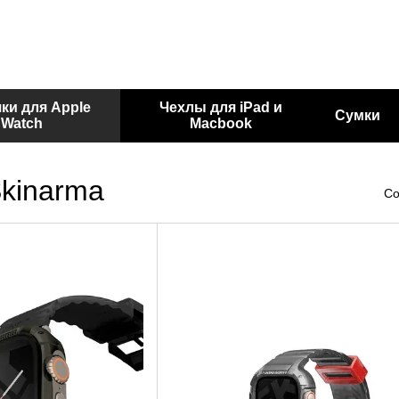
ки для Apple
Чехлы для iPad и
Сумки
Watch
Macbook
kinarma
Со