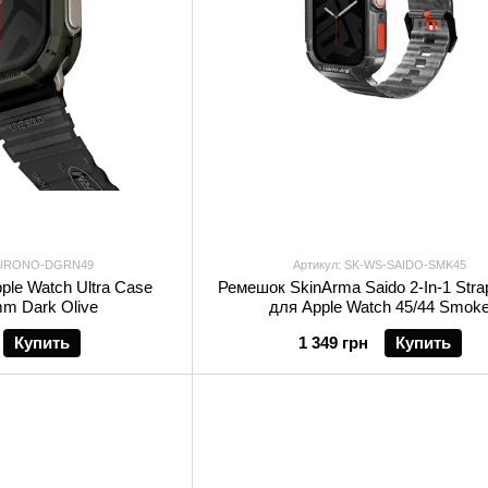
-KURONO-DGRN49
Артикул: SK-WS-SAIDO-SMK45
ple Watch Ultra Case
Ремешок SkinArma Saido 2-In-1 Str
mm Dark Olive
для Apple Watch 45/44 Smok
Купить
1 349 грн
Купить