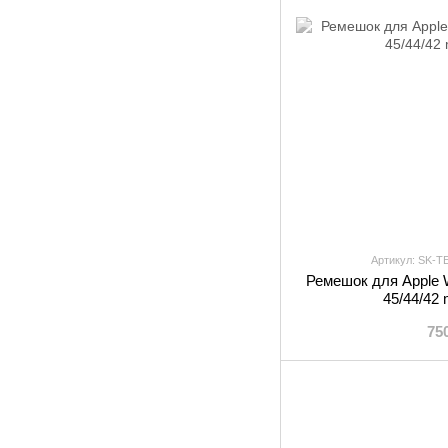
Артикул: SK-
Ремешок для Apple 
45/44/42
75