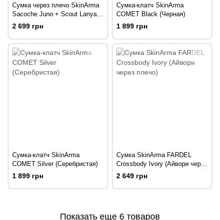
Сумка через плечо SkinArma
Сумка-клатч SkinArma
Sacoche Juno + Scout Lanyard
COMET Black (Черная)
(2.54 Cm Wide) Orange
2 699 грн
1 899 грн
Сумка-клатч SkinArma
Сумка SkinArma FARDEL
COMET Silver (Серебристая)
Crossbody Ivory (Айвори через
плечо)
1 899 грн
2 649 грн
Показать еще 6 товаров