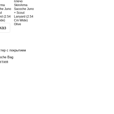
каз
тер с покрытием
coche Bag
нтия