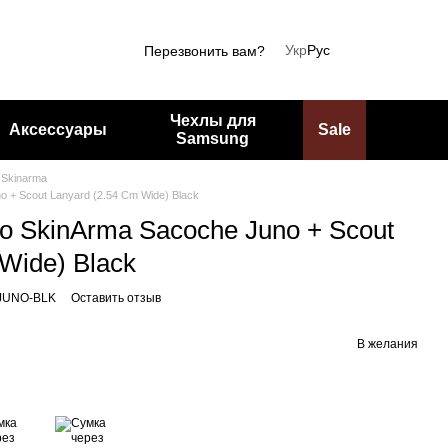
Укр
Рус
Перезвонить вам?
Чехлы для
Аксессуары
Sale
Samsung
 Skinarma
 + Scout Lanyard (2.54 Cm Wide) Black
о SkinArma Sacoche Juno + Scout
Wide) Black
JUNO-BLK
Оставить отзыв
В желания