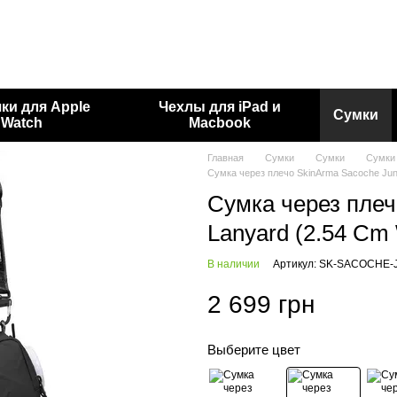
ки для Apple
Чехлы для iPad и
Сумки
Watch
Macbook
Главная
Сумки
Сумки
Сумки
Сумка через плечо SkinArma Sacoche Juno
Сумка через плеч
Lanyard (2.54 Cm 
В наличии
Артикул: SK-SACOCHE-
2 699 грн
Выберите цвет