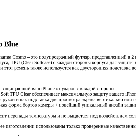
o Blue
inarma Cosmo – это полупрозрачный футляр, представленный в 2
уса, TPU (Clear Softcase) с каждой стороны корпуса для защиты в
и этот ремень также используется как двусторонняя подставка в
, защищающий ваш iPhone от ударов с каждой стороны.
+ Soft TPU Clear обеспечивает максимальную защиту вашего iPh
а рукой и как подставка для просмотра экрана вертикально или 
кая форма бортов камеры + новейший уникальный дизайн защищ
ит перепады температуры и не выцветает под воздействием сол
и ее изготовлении использованы только проверенные качественн