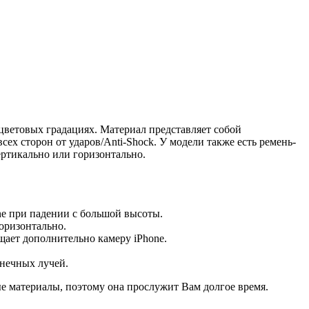
 цветовых градациях. Материал представляет собой
сех сторон от ударов/Anti-Shock. У модели также есть ремень-
ертикально или горизонтально.
one при падении с большой высоты.
горизонтально.
ает дополнительно камеру iPhone.
нечных лучей.
ые материалы, поэтому она прослужит Вам долгое время.