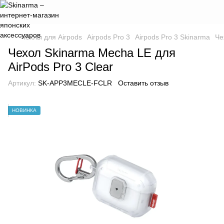
Чехлы для Airpods
Airpods Pro 3
Airpods Pro 3 Skinarma
Че
Чехол Skinarma Mecha LE для
AirPods Pro 3 Clear
Артикул:
SK-APP3MECLE-FCLR
Оставить отзыв
НОВИНКА