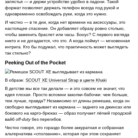
запястья — и держи устройство удобно в ладони. Такой
формат позволяет держать телефон всегда под рукой и
одновременно освобождать руки, когда это нужно.
И честно — в те дни, когда нет времени на аксессуары, это
настоящее спасение. Он добавляет образу ровно столько,
чтобы заменить браслет или часы. Бонус? С первого взгляда
никто и не догадается, что это. А когда поймут — мгновенная
интрига. Кто бы подумал, что практичность может выглядеть
так стильно?
Peeking Out of the Pocket
В образе:
SCOUT XE Universal Strap в цвете Khaki
В детстве мы все так делали — и это совсем не значит, что
идея плохая. Просто вспомни заколки-бабочки: чем больше,
тем лучше, правда? Независимо от длины ремешка, когда он
свободно выглядывает из кармана — заднего на джинсах или
бокового на карго-брюках — образ получает лёгкий городской
вайб
off-duty
без перегибов.
Честно говоря, это гораздо более аккуратная и собранная
альтернатива «сползанию», которая при этом сохраняет