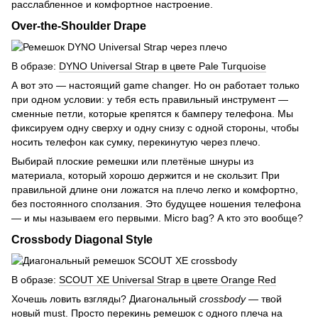
расслабленное и комфортное настроение.
Over-the-Shoulder Drape
В образе:
DYNO Universal Strap в цвете Pale Turquoise
А вот это — настоящий game changer. Но он работает только
при одном условии: у тебя есть правильный инструмент —
сменные петли, которые крепятся к бамперу телефона. Мы
фиксируем одну сверху и одну снизу с одной стороны, чтобы
носить телефон как сумку, перекинутую через плечо.
Выбирай плоские ремешки или плетёные шнуры из
материала, который хорошо держится и не скользит. При
правильной длине они ложатся на плечо легко и комфортно,
без постоянного сползания. Это будущее ношения телефона
— и мы называем его первыми. Micro bag? А кто это вообще?
Crossbody Diagonal Style
В образе:
SCOUT XE Universal Strap в цвете Orange Red
Хочешь ловить взгляды? Диагональный
crossbody
— твой
новый must. Просто перекинь ремешок с одного плеча на