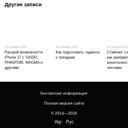
Другие записи
15 января 2026
15 января 2026
15 января 202
Раскрой возможности
Как подготовить гаджеты
Стайлинг с
iPhone 17 с SAIDO,
к поездкам
как разбав
PHANTOM, MAGMA и
монотоннос
другими
чехлами
Контактная информация
Полная версия сайта
© 2014—2026
Укр
Рус